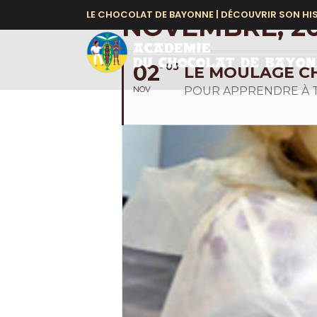
LE CHOCOLAT DE BAYONNE |
DÉCOUVRIR SON HI
NOVEMBRE, 20
02
03
LE MOULAGE C
NOV
POUR APPRENDRE À T