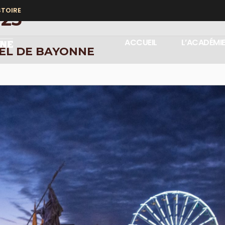
STOIRE
23
ACCUEIL
L’ACADÉMI
ËL DE BAYONNE