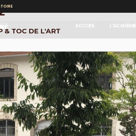
STOIRE
2
ACCUEIL
L’ACADÉMI
 & TOC DE L'ART