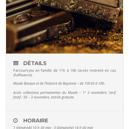
DÉTAILS
Parcours-jeu en famille de 11h à 16h (accès restreint en cas
d’affluence)
Musée Basque et de l’histoire de Bayonne –
de 10h30 à 18h.
Accès collections permanentes du Musée – 1
2 novembre, tarif
et
festif : 5€ – 3 novembre, entrée gratuite.
HORAIRE
1 (Vendredi) 10 h 30 min - 3 (Dimanche) 18 h 00 min