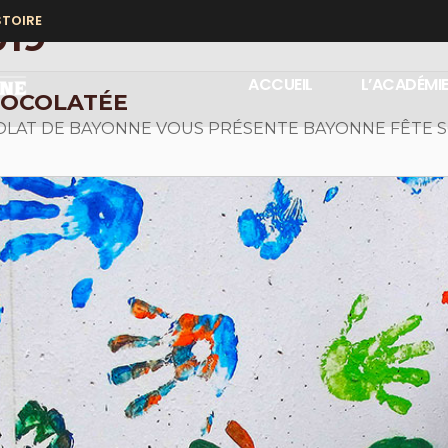
STOIRE
19
ACCUEIL
L’ACADÉMI
HOCOLATÉE
OLAT DE BAYONNE VOUS PRÉSENTE BAYONNE FÊTE 