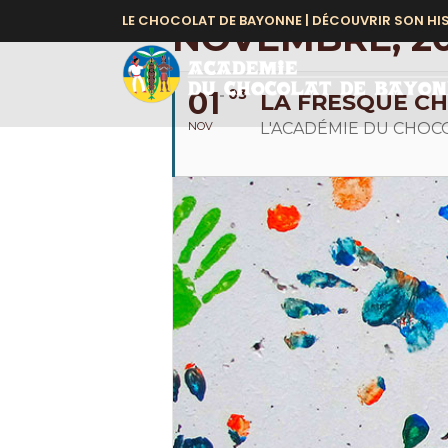
LE CHOCOLAT DE BAYONNE |
DÉCOUVRIR SON HI
NOVEMBRE, 20
01
03
LA FRESQUE C
NOV
L'ACADÉMIE DU CHOC