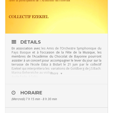
DÉTAILS
En association avec
les Amis de l’Orchestre Symphonique du
Pays Basque
et à l’occasion de la Fête de la Musique, les
membres de l’Académie du Chocolat de Bayonne pourront
assister à un concert pour accompagner le lever du jour sur la
terrasse de l’école Estia à Bidart le 21 juin par le collectif
Ezekiel qui interprétera les variations de Goldberg de J.S Bach:
Marina Beheretche au violon
more
Aude Fade, à l’alto
Emmanuelle Bacquet au violoncelle
Arantxa Lannes, peintre
Ce concert sera bien entendu accompagné d’un moment
HORAIRE
chocolaté !
(Mercredi) 7 h 15 min - 8 h 30 min
Vous êtes membre de l’Académie et vous souhaitez vous
inscrire : contactez-nous par mail à
academieduchocolatdebayonne@gmail.com