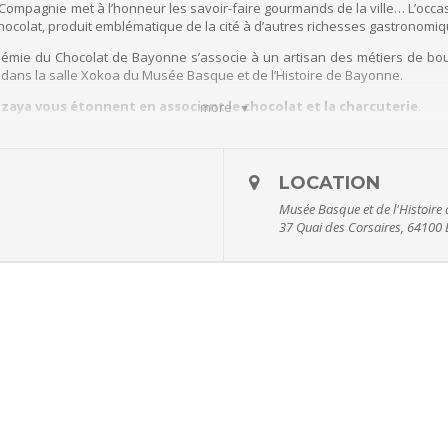
ompagnie met à l’honneur les savoir-faire gourmands de la ville… L’occas
hocolat, produit emblématique de la cité à d’autres richesses gastronomiq
adémie du Chocolat de Bayonne s’associe à un artisan des métiers de 
 dans la salle Xokoa du Musée Basque et de l’Histoire de Bayonne.
zaya vous étonnent en associant le chocolat et la charcuterie.
more
liers, réservez votre place auprès de l’Office du Tourisme de Bayonn
LOCATION
t le samedi de 10h à 13h et de 14h à 18h.
Musée Basque et de l'Histoire 
er.
37 Quai des Corsaires, 64100
 est limité.