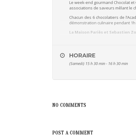
Le week-end gourmand Chocolat et C
associations de saveurs mêlant le c
Chacun des 6 chocolatiers de l’Ac
démonstration culinaire pendant 1h
La Maison Pariès et Sebastien Zo
Pour participer à l’un de ces ate
Place des Basques à Bayonne
Tél. : 05.59.46.09.00
HORAIRE
Horaires d’ouverture :
Du lundi au vendredi de 9h à 18h30 e
(Samedi) 15 h 30 min - 16 h 30 min
Prix unitaire : 10€TTC/personne/ateli
Attention, le nombre de places par atelier
NO COMMENTS
POST A COMMENT