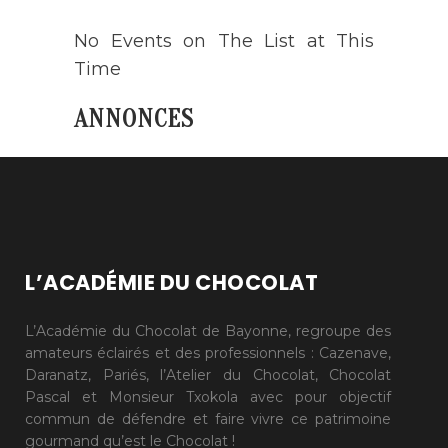
No Events on The List at This
Time
ANNONCES
L’ACADÉMIE DU CHOCOLAT
L’Académie du Chocolat de Bayonne, regroupe des
amateurs éclairés et des professionnels : Cazenave,
Daranatz, Pariés, l’Atelier du Chocolat, Chocolat
Pascal et Monsieur Txokola avec pour objectif
commun de défendre et faire vivre ce patrimoine
gourmand qu’est le Chocolat !