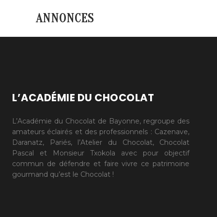
ANNONCES
L’ACADÉMIE DU CHOCOLAT
L’Académie du Chocolat de Bayonne, regroupe des
amateurs éclairés et des professionnels : Cazenave,
Daranatz, Pariés, l’Atelier du Chocolat, Chocolat
Pascal et Monsieur Txokola avec pour objectif
commun de défendre et faire vivre ce patrimoine
gourmand qu’est le Chocolat !