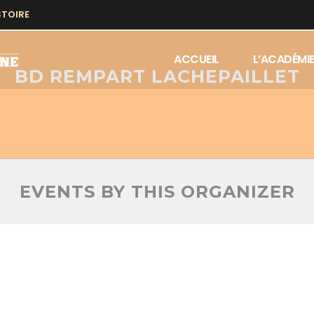
GANIZER
STOIRE
ACCUEIL
L’ACADÉMI
BD REMPART LACHEPAILLET
EVENTS BY THIS ORGANIZER