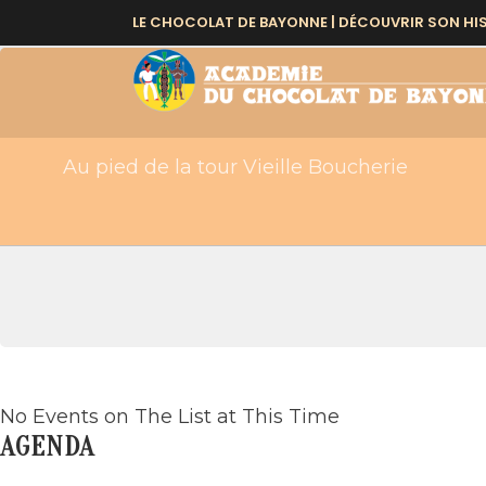
EVENTS BY THIS OR
LE CHOCOLAT DE BAYONNE |
DÉCOUVRIR SON HI
Au pied de la tour Vieille Boucherie
No Events on The List at This Time
AGENDA