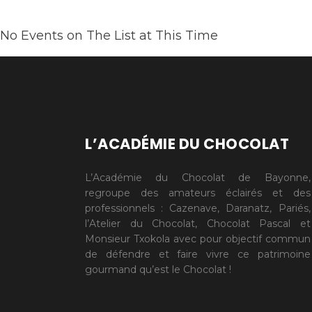
No Events on The List at This Time
L’ACADÉMIE DU CHOCOLAT
L’Académie du Chocolat de Bayonne,
regroupe des amateurs éclairés et des
professionnels : Cazenave, Daranatz, Pariés,
l’Atelier du Chocolat, Chocolat Pascal et
Monsieur Txokola avec pour objectif commun
de défendre et faire vivre ce patrimoine
gourmand qu’est le Chocolat !