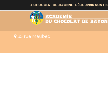
EVENTS AT THIS LO
LE CHOCOLAT DE BAYONNE |
DÉCOUVRIR SON HI
35 rue Maubec