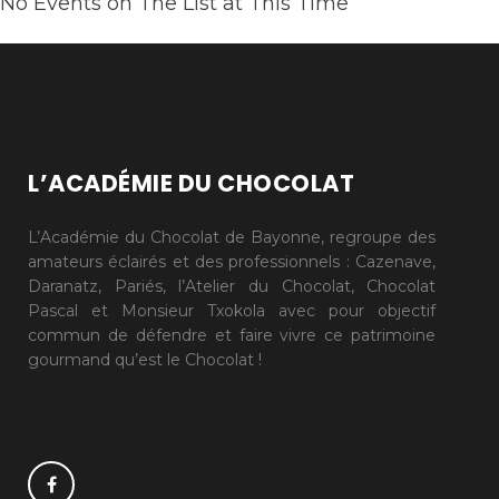
No Events on The List at This Time
L’ACADÉMIE DU CHOCOLAT
L’Académie du Chocolat de Bayonne, regroupe des
amateurs éclairés et des professionnels : Cazenave,
Daranatz, Pariés, l’Atelier du Chocolat, Chocolat
Pascal et Monsieur Txokola avec pour objectif
commun de défendre et faire vivre ce patrimoine
gourmand qu’est le Chocolat !