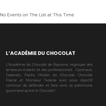
No Events on The List at This Time
L’ACADÉMIE DU CHOCOLAT
L’Académie du Chocolat de Bayonne, regroupe des
amateurs éclairés et des professionnels : Cazenave,
Daranatz, Pariés, l’Atelier du Chocolat, Chocolat
Pascal et Monsieur Txokola avec pour objectif
commun de défendre et faire vivre ce patrimoine
gourmand qu’est le Chocolat !