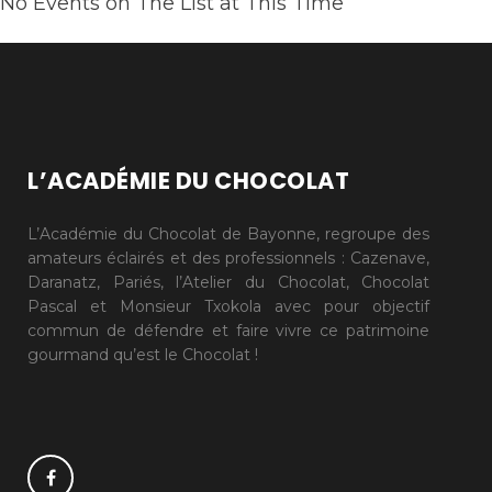
No Events on The List at This Time
L’ACADÉMIE DU CHOCOLAT
L’Académie du Chocolat de Bayonne, regroupe des
amateurs éclairés et des professionnels : Cazenave,
Daranatz, Pariés, l’Atelier du Chocolat, Chocolat
Pascal et Monsieur Txokola avec pour objectif
commun de défendre et faire vivre ce patrimoine
gourmand qu’est le Chocolat !