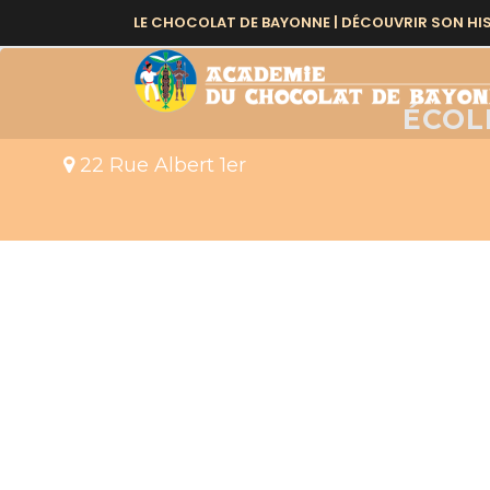
EVENTS AT THIS LO
LE CHOCOLAT DE BAYONNE |
DÉCOUVRIR SON HI
ÉCOL
22 Rue Albert 1er