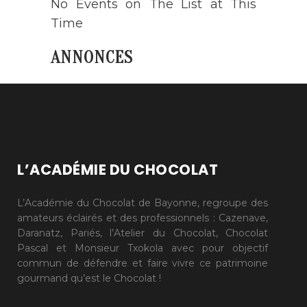
No Events on The List at This
Time
ANNONCES
L’ACADÉMIE DU CHOCOLAT
L’Académie du Chocolat de Bayonne, regroupe des
amateurs éclairés et des professionnels : Cazenave,
Daranatz, Pariés, l’Atelier du Chocolat, Chocolat
Pascal et Monsieur Txokola avec pour objectif
commun de défendre et faire vivre ce patrimoine
gourmand qu’est le Chocolat !