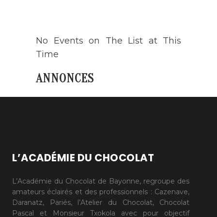
AGENDA
No Events on The List at This
Time
ANNONCES
L’ACADÉMIE DU CHOCOLAT
L’Académie du Chocolat de Bayonne, regroupe des
amateurs éclairés et des professionnels : Cazenave,
Daranatz, Pariés, l’Atelier du Chocolat, Chocolat
Pascal et Monsieur Txokola avec pour objectif