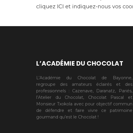
cliquez
ICI
et indiquez-nous vos coo
L’ACADÉMIE DU CHOCOLAT
L’Académie du Chocolat de Bayonne,
regroupe des amateurs éclairés et des
professionnels : Cazenave, Daranatz, Pariés,
l’Atelier du Chocolat, Chocolat Pascal et
Monsieur Txokola avec pour objectif commun
de défendre et faire vivre ce patrimoine
gourmand qu’est le Chocolat !