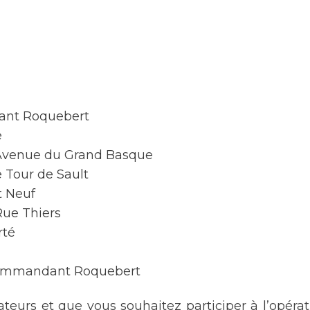
ant Roquebert
e
Avenue du Grand Basque
e Tour de Sault
t Neuf
 Rue Thiers
rté
ommandant Roquebert
rateurs et que vous souhaitez participer à l’opérat