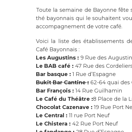
Toute la semaine de Bayonne fête so
thé bayonnais qui le souhaitent vo
accompagnement de votre café.
Voici la liste des établissements 
Café Bayonnais :
Les Augustins :
9 Rue des Augusti
Le BAB café :
47 Rue des Cordelier
Bar basque :
1 Rue d’Espagne
Bukit Bar Cantine :
62-64 quai des 
Bar François :
14 Rue Guilhamin
Le Café du Théâtre :
8 Place de la L
Chocolat Cazenave :
19 Rue Port N
Le Central :
11 rue Port Neuf
Le Chistera :
42 Rue Port Neuf
Le fandango :
28 Rue d’Espagne