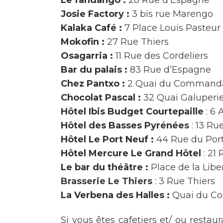
Josie Factory :
3 bis rue Marengo
Kalaka Café :
7 Place Louis Pasteur
Mokofin :
27 Rue Thiers
Osagarria :
11 Rue des Cordeliers
Bar du palais :
83 Rue d’Espagne
Chez Pantxo :
2 Quai du Command
Chocolat Pascal :
32 Quai Galuperi
Hôtel Ibis Budget Courtepaille
:
6 
Hôtel des Basses Pyrénée
s
: 13 Ru
Hôtel Le Port Neuf :
44 Rue du Por
Hôtel Mercure Le Grand Hôtel
: 21
Le bar du théâtre :
Place de la Libe
Brasserie Le Thiers
: 3 Rue Thiers
La Verbena des Halles :
Quai du C
Si vous êtes cafetiers et/ ou restau