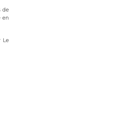
s de
e en
r Le