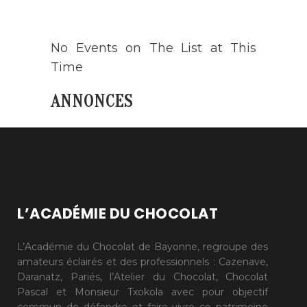
AGENDA
No Events on The List at This
Time
ANNONCES
L’ACADÉMIE DU CHOCOLAT
L’Académie du Chocolat de Bayonne, regroupe des
amateurs éclairés et des professionnels : Cazenave,
Daranatz, Pariés, l’Atelier du Chocolat, Chocolat
Pascal et Monsieur Txokola avec pour objectif