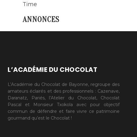
Time
ANNONCES
L’ACADÉMIE DU CHOCOLAT
L’Académie du Chocolat de Bayonne, regroupe des
amateurs éclairés et des professionnels : Cazenave,
Daranatz, Pariés, l’Atelier du Chocolat, Chocolat
Pascal et Monsieur Txokola avec pour objectif
commun de défendre et faire vivre ce patrimoine
gourmand qu’est le Chocolat !